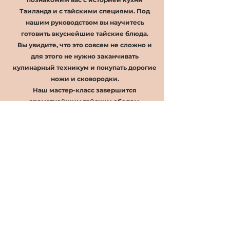
Таиланда и с тайскими специями. Под
нашим руководством вы научитесь
готовить вкуснейшие тайские блюда.
Вы увидите, что это совсем не сложно и
для этого не нужно заканчивать
кулинарный техникум и покупать дорогие
ножи и сковородки.
Наш мастер-класс завершится
ароматнейшим тайским обедом.
С собой вы унесете рецепты и умения и
сможете радовать себя и своих близких
потрясающими блюдами.
Лекция + Подробное объяснение техник
и ингредиентов - практическое занятие +
вкусный и обильный обед в чудесной
компании + рецепты с собой
Отзывы участников нашего мастер-класса
https://m.facebook.com/story.php?
story_fbid=2320774644896994&id=10000893
4424168