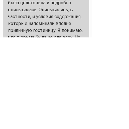
была целехонька и подробно 
описывалась. Описывались, в 
частности, и условия содержания, 
которые напоминали вполне 
приличную гостиницу. Я понимаю, 
что тюрьма была не для всех. Но 
все же. Арестантам каждый день 
меняли белье (нам, к примеру, в 
гостиницах не каждый день 
меняют). И неплохо кормили - 
каждый день подавали на обед 
мясо.
Учитывая то, что читал я это в 
голодные перестроечные годы, 
мне как-то вдруг захотелось в 
Бастилию. Хотя бы ненадолго.